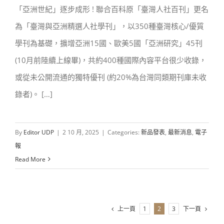
「亞洲世紀」逐步成形 ! 聯合百科原「臺灣人社百刊」更名
臺灣與亞洲精選: 20國400種珍稀人社學
為「臺灣與亞洲精選人社學刊」，以350種臺灣核心/優質
刊
學刊為基礎，擴增亞洲15國、歐美5國「亞洲研究」45刊
(10月前陸續上線畢)，共約400種國際內容平台很少收錄，
或從未公開流通的獨特優刊 (約20%為台灣同類期刊庫未收
錄者)。 […]
By
Editor UDP
|
2 10 月, 2025
|
Categories:
新品發表
,
最新消息
,
電子
報
Read More
上一頁
下一頁
1
2
3