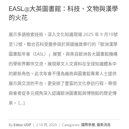
EASL@大英圖書館：科技、文物與漢學
的火花
展示多語檢索技術，深入文化知識現場 2025 年 9 月10號
EASL@大英圖書館：科技、文物與漢學
至12號，聯合百科受邀參與於英國倫敦舉行的「歐洲漢學
的火花
圖書館年會（EASL）」展覽，與來自歐洲各大圖書館機構
的學術界夥伴交流，展現華文人文資料在全球知識體系中
的嶄新角色。此次年會不僅為廠商與圖書館專業人士提供
展示與交流的平台，更安排了豐富的文化參訪行程，帶領
與會者從多元視角深入認識歐洲圖書館與博物館的歷史傳
承。 […]
By
Editor UDP
|
2 10 月, 2025
|
Categories:
國際參展
,
最新消息