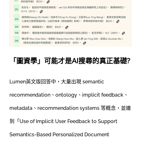
「圖資學」可能才是AI搜尋的真正基礎?
Lumen英文版回答中，大量出現 semantic
recommendation、ontology、implicit feedback、
metadata、recommendation systems 等概念，並連
到「Use of Implicit User Feedback to Support
Semantics-Based Personalized Document