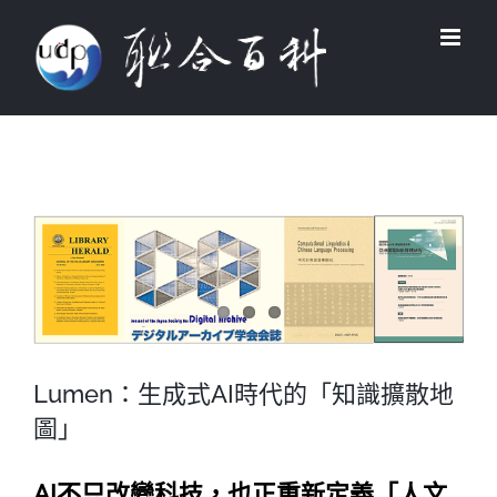
Skip
to
content
View
Larger
Image
Lumen：生成式AI時代的「知識擴散地
圖」
AI不只改變科技，也正重新定義「人文