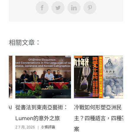
Facebook
Twitter
LinkedIn
Pinterest
相關文章：
：
冷戰如何形塑亞洲民
A
水城之約：義大利漢學
主？四種語言，四種答
跨
重鎮
6 8 月, 2026
|
0 條評論
案
洲