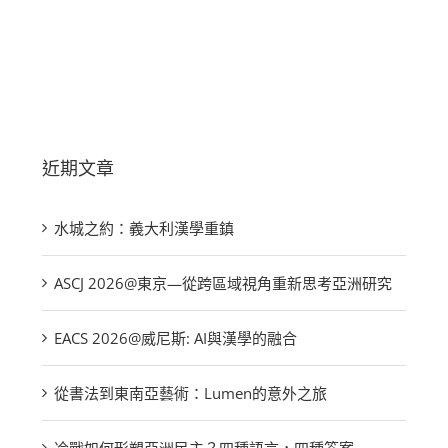
2 7 月, 2026
|
0 條評論
6 8
近期文章
水城之約：義大利漢學重鎮
ASCJ 2026@東京—從跨區域視角重新思考亞洲研究
EACS 2026@威尼斯: AI與漢學的融合
從書法到東南亞藝術：Lumen的意外之旅