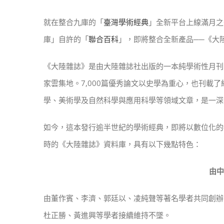
就在整合九庫的「
臺灣學術經典
」全新平台上線滿月之
庫」自許的「
聯合百科
」，即將整合全新產品──《大
《大陸雜誌》是由大陸雜誌社出版的一本純學術性月刊
家雲集地。7,000篇優秀論文以史學為重心，也刊載
學、美術學及自然科學與應用科學等領域文章，是一深
如今，這本發行逾半世紀的學術經典，即將以數位化的
時的《大陸雜誌》資料庫，具有以下幾點特色：
由
由董作賓、李濟、郭廷以、凌純聲等著名學者共同創辦
杜正勝、黃進興等學者接續維持不墜。