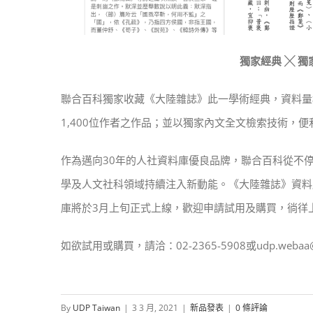
獨家經典 ╳ 獨
聯合百科獨家收藏《大陸雜誌》此一學術經典，資料量橫跨19
1,400位作者之作品；並以獨家內文全文檢索技術，
作為邁向30年的人社資料庫優良品牌，聯合百科從不
學及人文社科領域持續注入新動能。《大陸雜誌》資料
庫將於3月上旬正式上線，歡迎申請試用及購買，徜徉
如欲試用或購買，請洽：02-2365-5908或udp.webaa
By
UDP Taiwan
|
3 3 月, 2021
|
新品發表
|
0 條評論