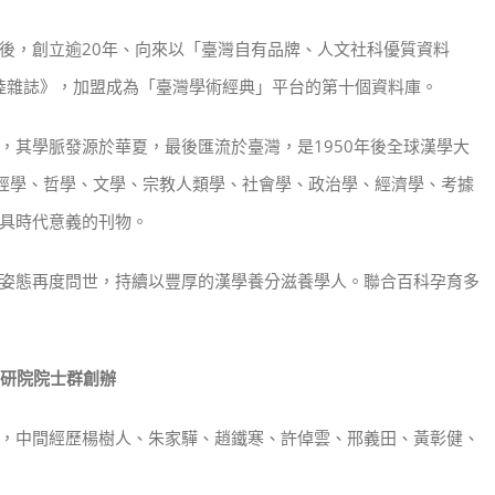
後，創立逾20年、向來以「臺灣自有品牌、人文社科優質資料
陸雜誌》，加盟成為「臺灣學術經典」平台的第十個資料庫。
，其學脈發源於華夏，最後匯流於臺灣，是1950年後全球漢學大
了經學、哲學、文學、宗教人類學、社會學、政治學、經濟學、考據
具時代意義的刊物。
姿態再度問世，持續以豐厚的漢學養分滋養學人。聯合百科孕育多
中研院院士群創辦
，中間經歷楊樹人、朱家驊、趙鐵寒、許倬雲、邢義田、黃彰健、