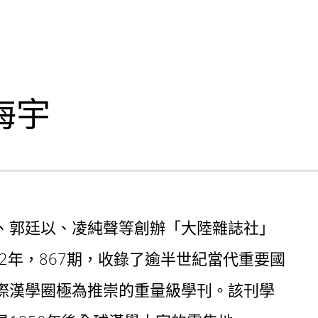
海宇
、郭廷以、凌純聲等創辦「大陸雜誌社」
共52年，867期，收錄了逾半世紀當代重要國
際漢學圈極為推崇的重量級學刊。該刊學