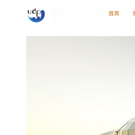
Skip
首頁
to
content
View
Larger
Image