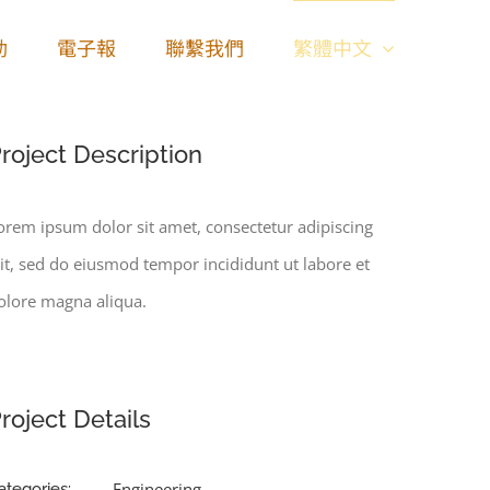
動
電子報
聯繫我們
繁體中文
roject Description
orem ipsum dolor sit amet, consectetur adipiscing
lit, sed do eiusmod tempor incididunt ut labore et
olore magna aliqua.
roject Details
Engineering
ategories: