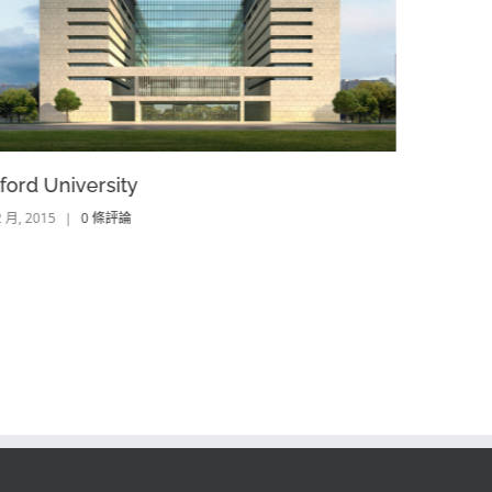
ford University
Dubai Ho
2 月, 2015
|
0 條評論
13 2 月, 2015