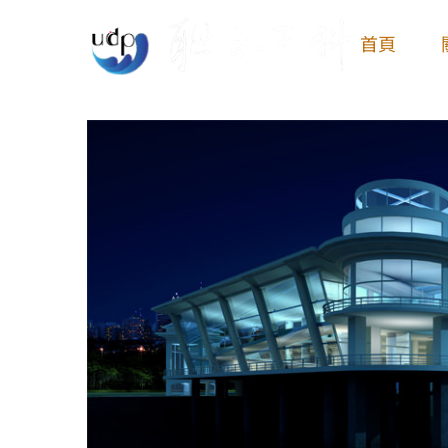
Skip
首頁
to
content
View
Larger
Image