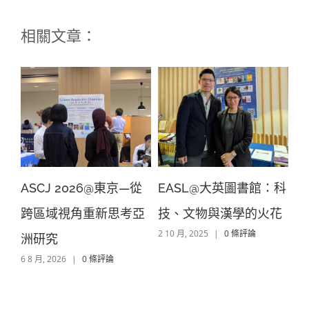
相關文章：
學
ASCJ 2026@東京—從
EASL@大英圖書館：科
AA
跨區域視角重新思考亞
技、文物與漢學的火花
泊
2 10 月, 2025
|
0 條評論
洲研究
麓
6 8 月, 2026
|
0 條評論
12 