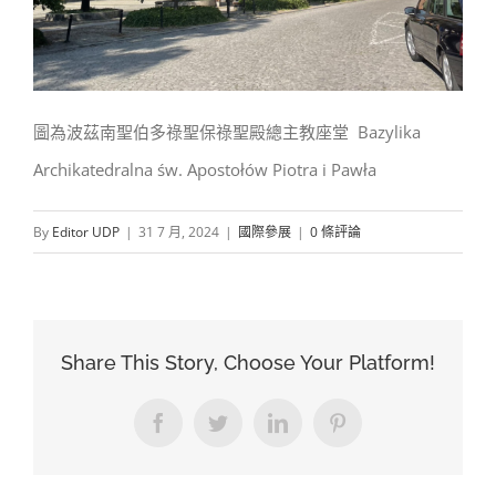
圖為波茲南聖伯多祿聖保祿聖殿總主教座堂 Bazylika
Archikatedralna św. Apostołów Piotra i Pawła
By
Editor UDP
|
31 7 月, 2024
|
國際參展
|
0 條評論
Share This Story, Choose Your Platform!
Facebook
Twitter
LinkedIn
Pinterest