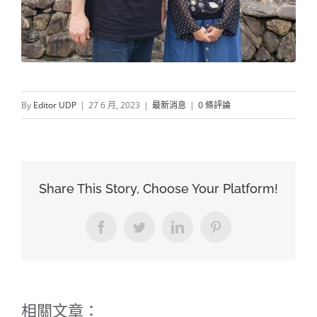
By
Editor UDP
|
27 6 月, 2023
|
最新消息
|
0 條評論
Share This Story, Choose Your Platform!
Facebook
Twitter
LinkedIn
Pinterest
相關文章：