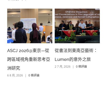
學
ASCJ 2026@東京—從
從書法到東南亞藝術：
冷
跨區域視角重新思考亞
Lumen的意外之旅
主
2 7 月, 2026
|
0 條評論
洲研究
案
6 8 月, 2026
|
0 條評論
2 7