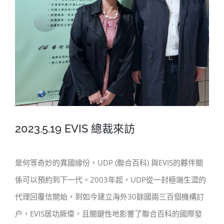
2023.5.19 EVIS 總裁來訪
是何等奇妙的異國緣份，UDP (聯合百科) 與EVIS的夥伴關
係可以預約到下一代。2003年起，UDP從一封極端生澀的
代理回覆信開始，到如今建立海外30餘國兩三百個機構訂
户，EVIS居功厥偉，且關鍵性地影響了聯合百科的國際發