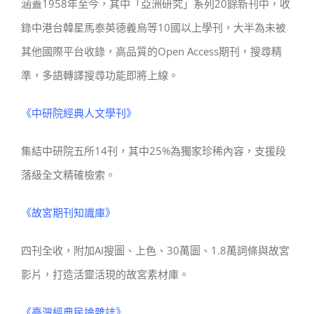
涵蓋1958年至今，其中「亞洲研究」系列20餘新刊中，收
錄中港台韓星馬泰英德義烏等10國以上學刊，大半為未被
其他國際平台收錄，高品質的Open Access期刊，搜尋精
準，多語轉譯搜尋功能即將上線。
《中研院經典人文學刊》
集結中研院五所14刊，其中25%為獨家珍稀內容，支援段
落級全文精確檢索。
《故宮期刊知識庫》
四刊全收，附加AI搜圖、上色、30萬圖、1.8萬詞條與故宮
影片，打造活靈活現的故宮素材庫。
《臺灣經典民論雜誌》