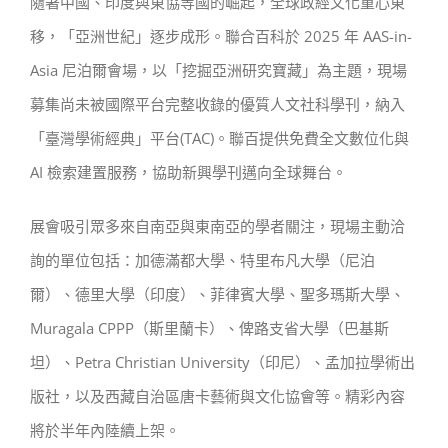
隨著中國、印度與東協等國的崛起，全球政經文化重心東
移，「亞洲世紀」逐步成形。聯合百科於 2025 年 AAS-in-
Asia 尼泊爾會場，以「挖掘亞洲研究寶藏」為主題，現場
募集尚未被國際平台完整收錄的優質人文社科學刊，納入
「臺灣學術經典」平台(TAC)。聯百提供免費全文數位化與
AI 檢索建置服務，協助新興學刊邁向全球舞台。
展會吸引眾多來自南亞與東南亞的學者關注，現場主動洽
詢的單位包括：加德滿都大學、特里布凡大學（尼泊
爾）、德里大學（印度）、菲律賓大學、聖多瑪斯大學、
Muragala CPPP（斯里蘭卡）、俾路支省大學（巴基斯
坦）、Petra Christian University（印尼）、孟加拉學術出
版社，以及西藏自治區唐卡藝術與文化協會等。精彩內容
將於半年內陸續上架。