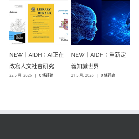
NEW｜AIDH：AI正在
NEW｜AIDH：重新定
L
答
改寫人文社會研究
義知識世界
的
22 5 月, 2026
|
0 條評論
21 5 月, 2026
|
0 條評論
21 